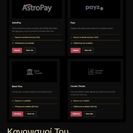
Κανονισμοί Του