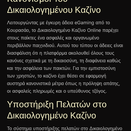
Δικαιολογημένου Καζίνο
Λειτουργώντας με έγκυρη άδεια eGaming από το
Κουρασάο, το Δικαιολογημένο Καζίνο Online παρέχει
στους παίκτες ένα ασφαλές και οργανωμένο
περιβάλλον παιχνιδιού. Αυτού του τύπου οι άδειες είναι
διασφάλιση ότι η πλατφόρμα ακολουθεί όλους τους
κανόνες σχετικά με τη δικαιοσύνη, τη διαφάνεια καθώς
και την ασφάλεια των παικτών. Για την εμπιστοσύνη
των χρηστών, το καζίνο έχει θέσει σε εφαρμογή
αυστηρά κανονιστικά μέτρα όπως η πρόληψη απάτης,
οι ασφαλείς πληρωμές και ο υπεύθυνος τζόγος.
Υποστήριξη Πελατών στο
Δικαιολογημένο Καζίνο
Το σύστημα υποστήριξης πελατών στο Δικαιολογημένο