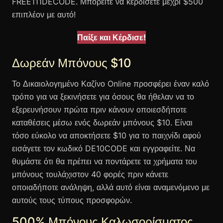
FREE111DECODE. Μπορείτε να κερδίσετε μέχρι $500
επιπλέον με αυτό!
Παίξε και Κέρδισε!
Δωρεάν Μπόνους $10
Το Δικαιολογημένο Καζίνο Online προσφέρει έναν καλό
τρόπο για να ξεκινήσετε για όσους θα ήθελαν να το
εξερευνήσουν πρώτα πριν κάνουν οποιεσδήποτε
καταθέσεις μέσω ενός δωρεάν μπόνους $10. Είναι
τόσο εύκολο να αποκτήσετε $10 για το παιχνίδι αφού
εισάγετε τον κωδικό DE10CODE και εγγραφείτε. Να
θυμάστε ότι θα πρέπει να ποντάρετε τα χρήματα του
μπόνους τουλάχιστον 40 φορές πριν κάνετε
οποιαδήποτε ανάληψη, αλλά αυτό είναι αναμενόμενο με
αυτούς τους τύπους προσφορών.
500% Μπόνους Καλωσορίσματος