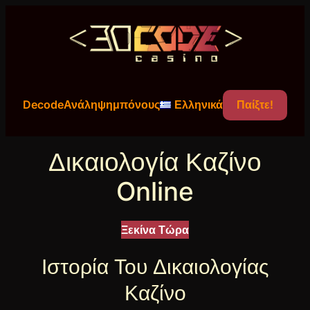
Decode
Ανάληψη
μπόνους
Ελληνικά
Παίξτε!
Δικαιολογία Καζίνο
Online
Ξεκίνα Τώρα
Ιστορία Του Δικαιολογίας
Καζίνο