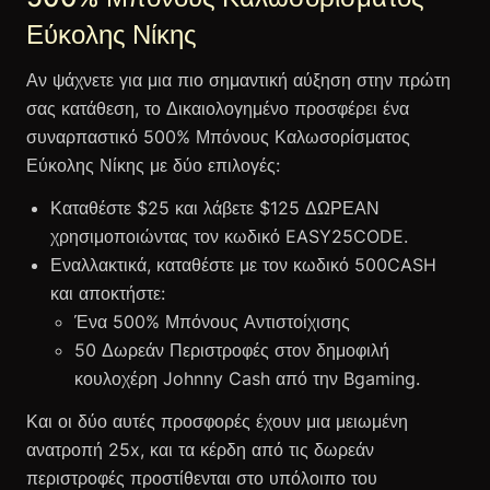
Εύκολης Νίκης
Αν ψάχνετε για μια πιο σημαντική αύξηση στην πρώτη
σας κατάθεση, το Δικαιολογημένο προσφέρει ένα
συναρπαστικό 500% Μπόνους Καλωσορίσματος
Εύκολης Νίκης με δύο επιλογές:
Καταθέστε $25 και λάβετε $125 ΔΩΡΕΑΝ
χρησιμοποιώντας τον κωδικό EASY25CODE.
Εναλλακτικά, καταθέστε με τον κωδικό 500CASH
και αποκτήστε:
Ένα 500% Μπόνους Αντιστοίχισης
50 Δωρεάν Περιστροφές στον δημοφιλή
κουλοχέρη Johnny Cash από την Bgaming.
Και οι δύο αυτές προσφορές έχουν μια μειωμένη
ανατροπή 25x, και τα κέρδη από τις δωρεάν
περιστροφές προστίθενται στο υπόλοιπο του