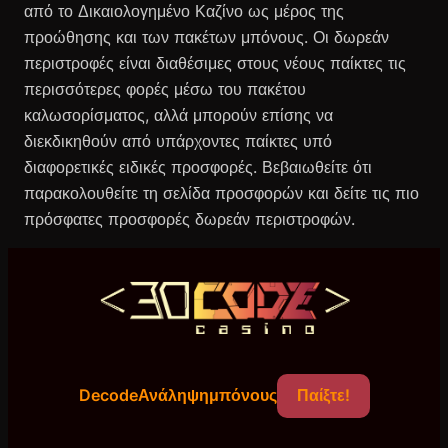
από το Δικαιολογημένο Καζίνο ως μέρος της
προώθησης και των πακέτων μπόνους. Οι δωρεάν
περιστροφές είναι διαθέσιμες στους νέους παίκτες τις
περισσότερες φορές μέσω του πακέτου
καλωσορίσματος, αλλά μπορούν επίσης να
διεκδικηθούν από υπάρχοντες παίκτες υπό
διαφορετικές ειδικές προσφορές. Βεβαιωθείτε ότι
παρακολουθείτε τη σελίδα προσφορών και δείτε τις πιο
πρόσφατες προσφορές δωρεάν περιστροφών.
Decode
Ανάληψη
μπόνους
Παίξτε!