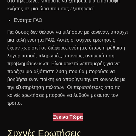
στο τηλέφωνο. Μπορείτε να ζητήσετε μια επιστροφή
κλήσης σε μια ώρα που σας εξυπηρετεί.
Ενότητα FAQ
Για όσους δεν θέλουν να μιλήσουν με κανέναν, υπάρχει
μια καλή ενότητα FAQ. Αυτές οι συχνές ερωτήσεις
έχουν χωριστεί σε διάφορες ενότητες όπως η ρύθμιση
λογαριασμού, πληρωμές, μπόνους, αντιμετώπιση
προβλημάτων κ.λπ. Είναι αρκετά λεπτομερής για να
παρέχει μια αξιόπιστη λύση που θα μπορούσε να
βοηθήσει έναν παίκτη να αποφύγει την επικοινωνία με
την εξυπηρέτηση πελατών. Οι περισσότερες από τις
κοινές ερωτήσεις μπορούν να λυθούν με αυτόν τον
τρόπο.
Ξεκίνα Τώρα
Συχνές Ερωτήσεις