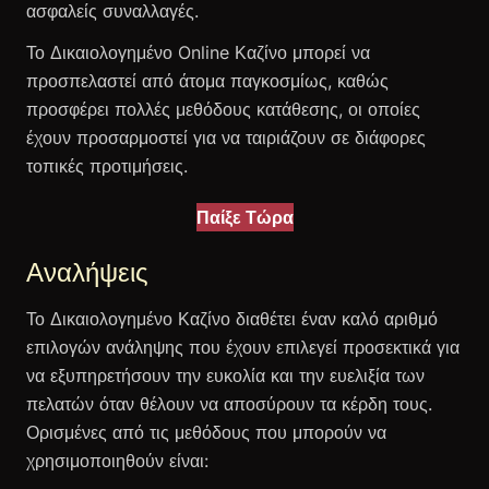
ασφαλείς συναλλαγές.
Το Δικαιολογημένο Online Καζίνο μπορεί να
προσπελαστεί από άτομα παγκοσμίως, καθώς
προσφέρει πολλές μεθόδους κατάθεσης, οι οποίες
έχουν προσαρμοστεί για να ταιριάζουν σε διάφορες
τοπικές προτιμήσεις.
Παίξε Τώρα
Αναλήψεις
Το Δικαιολογημένο Καζίνο διαθέτει έναν καλό αριθμό
επιλογών ανάληψης που έχουν επιλεγεί προσεκτικά για
να εξυπηρετήσουν την ευκολία και την ευελιξία των
πελατών όταν θέλουν να αποσύρουν τα κέρδη τους.
Ορισμένες από τις μεθόδους που μπορούν να
χρησιμοποιηθούν είναι: