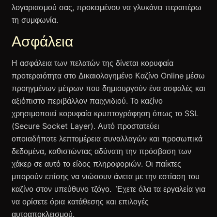
λογαριασμού σας, προκειμένου να γλυκάνει περαιτέρω
τη συμφωνία.
Ασφάλεια
Η ασφάλεια των πελατών της δίνεται κορυφαία
προτεραιότητα στο Δικαιολογημένο Καζίνο Online μέσω
προηγμένων μέτρων που δημιουργούν ένα ασφαλές και
αξιόπιστο περιβάλλον παιχνιδιού. Το καζίνο
χρησιμοποιεί κορυφαία κρυπτογράφηση όπως το SSL
(Secure Socket Layer). Αυτό προστατεύει
οποιαδήποτε λεπτομέρεια συναλλαγών και προσωπικά
δεδομένα, καθιστώντας αδύνατη την πρόσβαση των
χάκερ σε αυτό το είδος πληροφοριών. Οι παίκτες
μπορούν επίσης να νιώσουν άνετα με την εστίαση του
καζίνο στον υπεύθυνο τζόγο. Έχετε όλα τα εργαλεία για
να ορίσετε όρια κατάθεσης και επιλογές
αυτοαποκλεισμού.