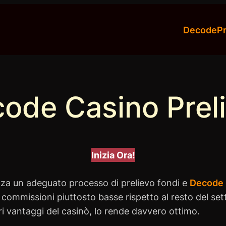
Decode
Pr
ode Casino Prel
Inizia Ora!
nza un adeguato processo di prelievo fondi e
Decode 
e commissioni piuttosto basse rispetto al resto del se
tri vantaggi del casinò, lo rende davvero ottimo.