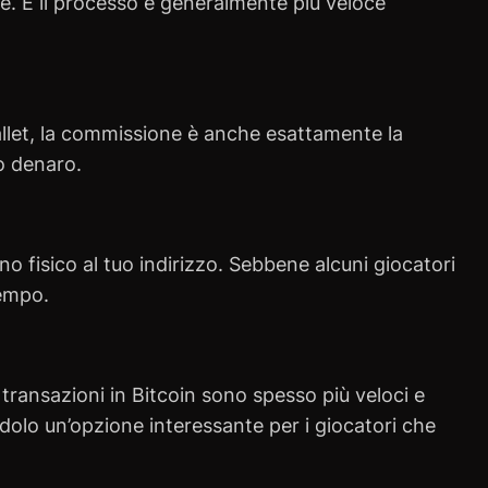
e. E il processo è generalmente più veloce
llet, la commissione è anche esattamente la
io denaro.
no fisico al tuo indirizzo. Sebbene alcuni giocatori
tempo.
transazioni in Bitcoin sono spesso più veloci e
dolo un’opzione interessante per i giocatori che