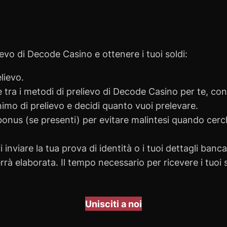
ievo di Decode Casino e ottenere i tuoi soldi:
lievo.
e tra i metodi di prelievo di Decode Casino per te, con
nimo di prelievo e decidi quanto vuoi prelevare.
i bonus (se presenti) per evitare malintesi quando cerch
 inviare la tua prova di identità o i tuoi dettagli banca
verrà elaborata. Il tempo necessario per ricevere i tuoi
Unisciti a noi