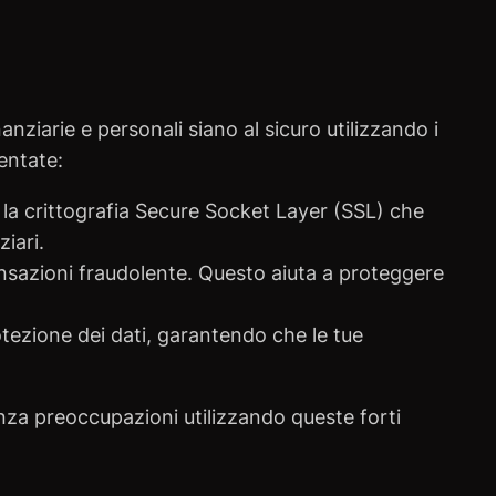
anziarie e personali siano al sicuro utilizzando i
mentate:
a la crittografia Secure Socket Layer (SSL) che
iari.
ansazioni fraudolente. Questo aiuta a proteggere
otezione dei dati, garantendo che le tue
enza preoccupazioni utilizzando queste forti