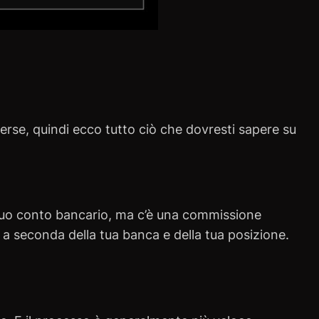
erse, quindi ecco tutto ciò che dovresti sapere su
l tuo conto bancario, ma c’è una commissione
, a seconda della tua banca e della tua posizione.