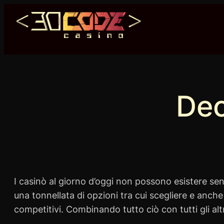
Vai
al
contenuto
Dec
I casinò al giorno d’oggi non possono esistere se
una tonnellata di opzioni tra cui scegliere e anch
competitivi. Combinando tutto ciò con tutti gli al